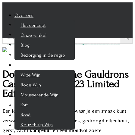
Over ons
Het concept
Onze winkel
Blog
Bezorging in de regio
Wijnen
Douglas Laing The Gauldrons
Witte Wijn
Cask Strength 2023 Limited
Rode Wijn
Edition
Mousserende Wijn
Port
Een klassieke Campbeltown-stijl waar je een smaak kunt
Rosé
verwachten met tonen van zeebries, gedroogd eikenhout,
Keuzehulp Wijn
gerst, zacht kampvuur en een mondvol zoete
Whisky