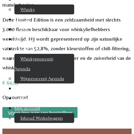
manukahoning.
Whisky
Deze Limited Edition is een zeldzaamheid met slechts
Cognac
3.000 flessen beschikbaar voor whiskyliefhebbers
Likeur
wereldwijd. Hij wordt gepresenteerd op zijn natuurlijke
Rum & Gin
vatsterkte van 52,8%, zonder kleurstoffen of chill-filtering,
Proeverijen
waardoor het authentieke karakter en de zuiverheid van de
Whiskyproeverij
whisky behouden blijven.
Agenda
Wijnproeverij Agenda
€
64,95
Nieuwsbrief
Op voorraad
Contact
Mijn account
Douglas
Voeg toe aan uw bestelling
Inhoud Winkelwagen
Laing
The