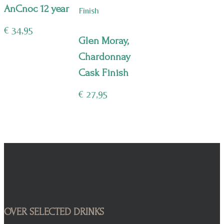
AnCnoc 12 year
€
34,95
Glen Moray,
Chardonnay
Cask Finish
€
27,95
OVER SELECTED DRINKS