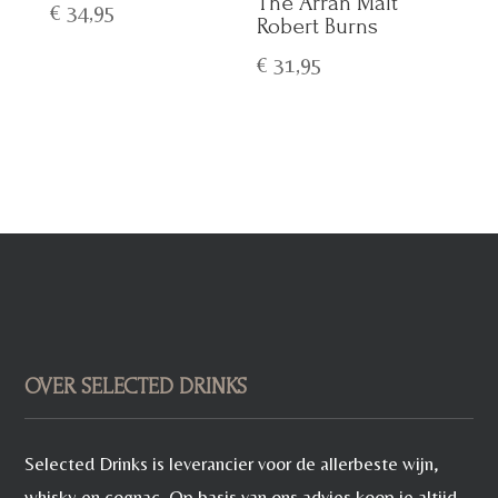
The Arran Malt
€
34,95
Robert Burns
€
31,95
OVER SELECTED DRINKS
Selected Drinks is leverancier voor de allerbeste wijn,
whisky en cognac. Op basis van ons advies koop je altijd