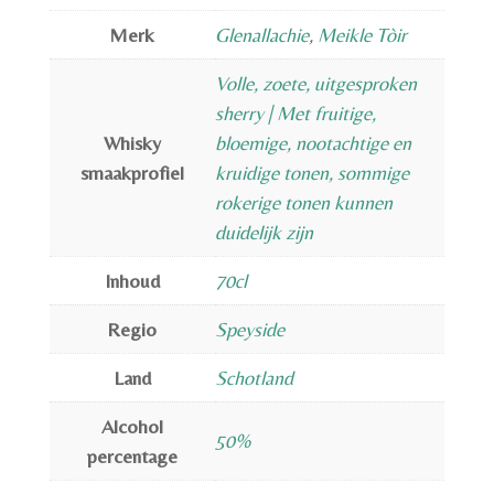
Merk
Glenallachie
,
Meikle Tòir
Volle, zoete, uitgesproken
sherry | Met fruitige,
Whisky
bloemige, nootachtige en
smaakprofiel
kruidige tonen, sommige
rokerige tonen kunnen
duidelijk zijn
Inhoud
70cl
Regio
Speyside
Land
Schotland
Alcohol
50%
percentage