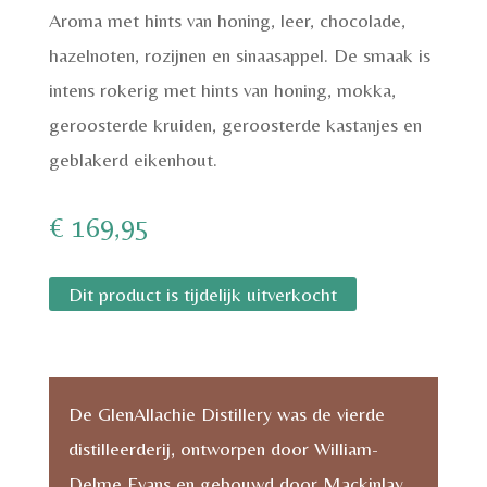
Aroma met hints van honing, leer, chocolade,
hazelnoten, rozijnen en sinaasappel. De smaak is
intens rokerig met hints van honing, mokka,
geroosterde kruiden, geroosterde kastanjes en
geblakerd eikenhout.
€
169,95
Dit product is tijdelijk uitverkocht
De GlenAllachie Distillery was de vierde
distilleerderij, ontworpen door William-
Delme Evans en gebouwd door Mackinlay