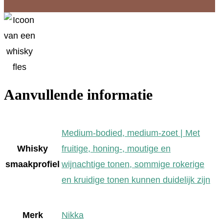
Aanvullende informatie
Medium-bodied, medium-zoet | Met
Whisky
fruitige, honing-, moutige en
smaakprofiel
wijnachtige tonen, sommige rokerige
en kruidige tonen kunnen duidelijk zijn
Merk
Nikka