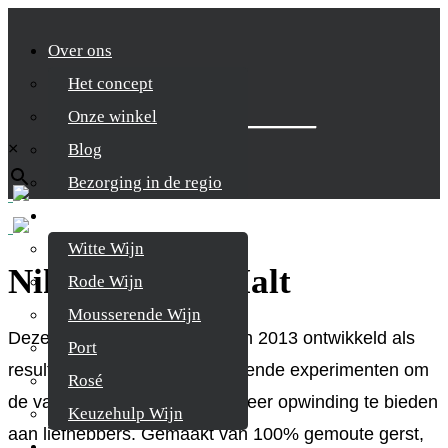
Over ons
Het concept
Zoek je product
Onze winkel
×
Blog
Bezorging in de regio
Wijnen
Witte Wijn
Nikka Coffey Malt
Rode Wijn
Mousserende Wijn
Deze unieke expressie werd in 2013 ontwikkeld als
Port
resultaat van Nikka’s voortdurende experimenten om
Rosé
de variëteit te verbreden en meer opwinding te bieden
Keuzehulp Wijn
aan liefhebbers. Gemaakt van 100% gemoute gerst,
Whisky