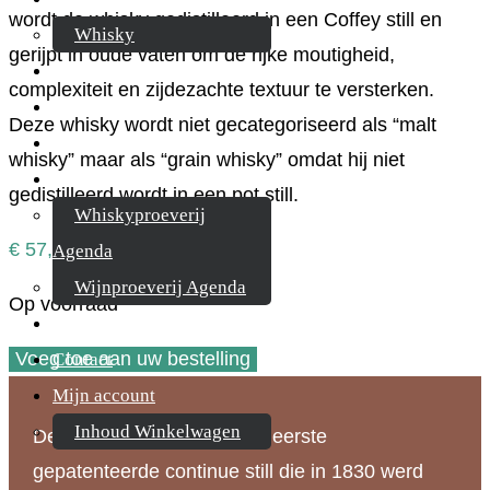
wordt de whisky gedistilleerd in een Coffey still en
Whisky
gerijpt in oude vaten om de rijke moutigheid,
Cognac
complexiteit en zijdezachte textuur te versterken.
Likeur
Deze whisky wordt niet gecategoriseerd als “malt
Rum & Gin
whisky” maar als “grain whisky” omdat hij niet
Proeverijen
gedistilleerd wordt in een pot still.
Whiskyproeverij
€
57,95
Agenda
Wijnproeverij Agenda
Op voorraad
Nieuwsbrief
Nikka
Voeg toe aan uw bestelling
Contact
Coffey
Mijn account
Malt
Inhoud Winkelwagen
De Coffey still is ’s werelds eerste
aantal
gepatenteerde continue still die in 1830 werd