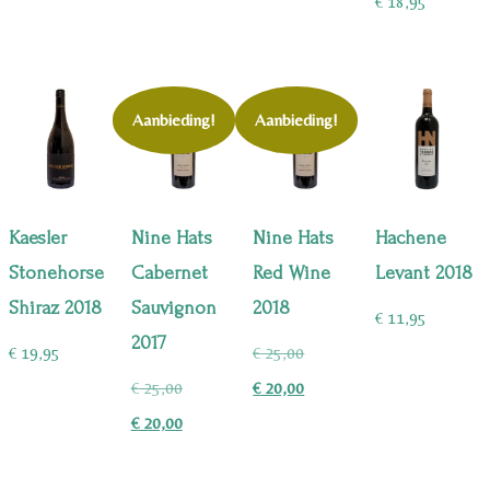
€
18,95
Aanbieding!
Aanbieding!
Kaesler
Nine Hats
Nine Hats
Hachene
Stonehorse
Cabernet
Red Wine
Levant 2018
Shiraz 2018
Sauvignon
2018
€
11,95
2017
Oorspronkelijke
€
19,95
€
25,00
Oorspronkelijke
prijs
Huidige
€
25,00
€
20,00
prijs
Huidige
was:
prijs
€
20,00
was:
prijs
€ 25,00.
is: