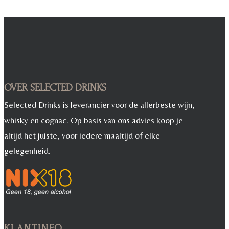
€ 25,00.
is:
€ 20,00.
€ 20,00.
OVER SELECTED DRINKS
Selected Drinks is leverancier voor de allerbeste wijn,
whisky en cognac. Op basis van ons advies koop je
altijd het juiste, voor iedere maaltijd of elke
gelegenheid.
KLANTINFO