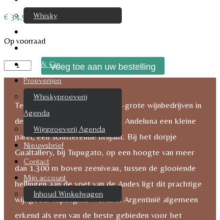
Whisky
€
34,95
Cognac
Op voorraad
Likeur
Andeluna
Rum & Gin
Voeg toe aan uw bestelling
Passionado
Proeverijen
Malbec
Whiskyproeverij
Te midden van grote en mega-grote wijnbedrijven in
2014
Agenda
de wijnstreek van Mendoza, is Andeluna een kleine
aantal
Wijnproeverij Agenda
parel, een schitterende briljant. Bij het dorpje
Nieuwsbrief
Gualtallery, bij Tupugato, op een hoogte van meer
Contact
dan 1.300 m boven zeeniveau, tussen de glooiende
Mijn account
hellingen aan de voet van de Andes ligt dit prachtige
Inhoud Winkelwagen
wijngoed. Tupungato wordt in Argentinië algemeen
erkend als een van de beste gebieden voor het