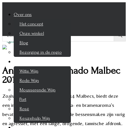
Over ons
Het concept
Onze winkel
Blog
Bezorging in de regio
Wijnen
Andeluna Passionado Malbec
Witte Wijn
2014
Rode Wijn
Mousserende Wijn
Zoals veel strenge, krachtige 2014 Malbecs, biedt deze
Port
een intense aanval. Zijn koele cola- en bramenaroma’s
Rosé
bevatten een vleugje venkel. En de bessensmaken zijn vurig
Keuzehulp Wijn
en agressief, met een lange, drogende, tannische afdronk.
Whisky