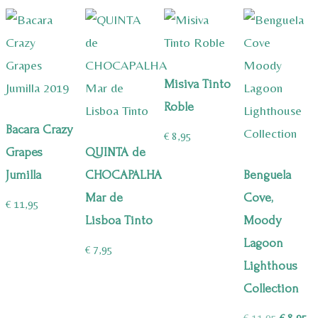
Misiva Tinto
Roble
Bacara Crazy
€
8,95
Grapes
QUINTA de
Jumilla
CHOCAPALHA
Benguela
Mar de
Cove,
€
11,95
Lisboa Tinto
Moody
Lagoon
€
7,95
Lighthous
Collection
Oorspron
Hu
€
11,95
€
8,95