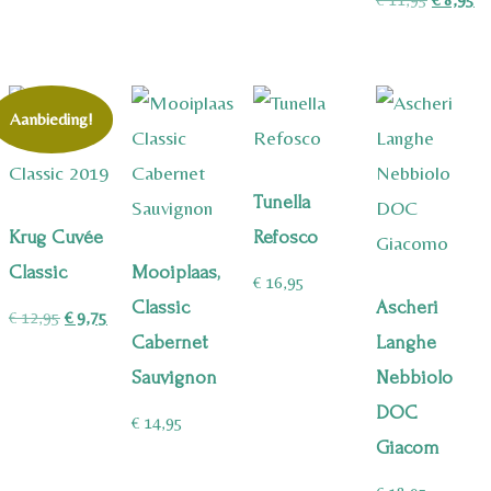
prijs
pri
was:
is:
€ 11,95.
€ 
Aanbieding!
Tunella
Krug Cuvée
Refosco
Classic
Mooiplaas,
€
16,95
Classic
Ascheri
Oorspronkelijke
Huidige
€
12,95
€
9,75
Cabernet
Langhe
prijs
prijs
Sauvignon
Nebbiolo
was:
is:
DOC
€ 12,95.
€ 9,75.
€
14,95
Giacom