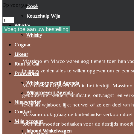
Op voorraad
Rosé
Keuzehulp Wijn
Tunella
Whisky
Refosco
Voeg toe aan uw bestelling
Whisky
aantal
Cognac
Likeur
Massimo en Marco waren nog tieners toen hun vad
Rum & Gin
jongens zeiden alles te willen opgeven om er een s
Proeverijen
Whiskyproeverij Agenda
Marco kwam vrijwel direct in het bedrijf. Massimo
Wijnproeverij Agenda
gebouw met kelders, vinificatie, ontvangst- en ver
Nieuwsbrief
leven als wijnboer, lijkt het wel of ze een deel va
Contact
Massimo ook graag de buitenlandse verkoop doet e
Mijn account
toch hun moeder bedanken voor de destijds moedig
Inhoud Winkelwagen
uit de Friuli!