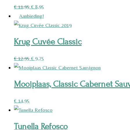
Oorspronkelijke
Huidige
€
11,95
€
8,95
prijs
prijs
Aanbieding!
was:
is:
€ 11,95.
€ 8,95.
Krug Cuvée Classic
Oorspronkelijke
Huidige
€
12,95
€
9,75
prijs
prijs
was:
is:
Mooiplaas, Classic Cabernet Sau
€ 12,95.
€ 9,75.
€
14,95
Tunella Refosco