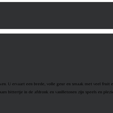
exen. U ervaart een brede, volle geur en smaak met veel fruit
 bittertje in de afdronk en vanilletonen zijn speels en plezi