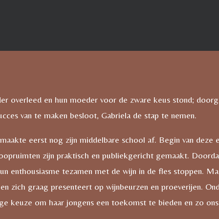
er overleed en hun moeder voor de zware keus stond; doorg
ucces van te maken besloot, Gabriela de stap te nemen.
 maakte eerst nog zijn middelbare school af. Begin van deze
koopruimten zijn praktisch en publiekgericht gemaakt. Doordat
n hun enthousiasme tezamen met de wijn in de fles stoppen. Ma
n zich graag presenteert op wijnbeurzen en proeverijen. On
e keuze om haar jongens een toekomst te bieden en zo ons h