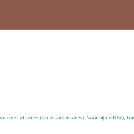
ten met wit vlees (kip & varkensvlees)
,
Voor bij de BBQ, Fo