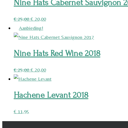
Nine Hats Cabernet Sauvignon 2
Oorspronkelijke
Huidige
€
25,00
€
20,00
prijs
prijs
Aanbieding!
was:
is:
€ 25,00.
€ 20,00.
Nine Hats Red Wine 2018
Oorspronkelijke
Huidige
€
25,00
€
20,00
prijs
prijs
was:
is:
Hachene Levant 2018
€ 25,00.
€ 20,00.
€
11,95