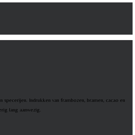
 en specerijen. Indrukken van frambozen, bramen, cacao en
erig lang aanwezig.