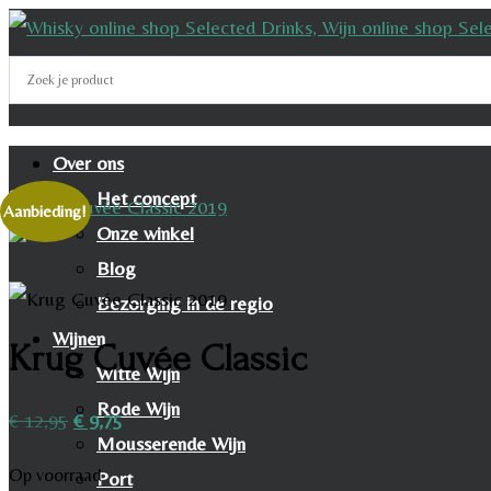
Over ons
Het concept
Aanbieding!
Onze winkel
Blog
Bezorging in de regio
Wijnen
Krug Cuvée Classic
Witte Wijn
Rode Wijn
Oorspronkelijke
Huidige
€
12,95
€
9,75
Mousserende Wijn
prijs
prijs
Op voorraad
Port
was:
is: