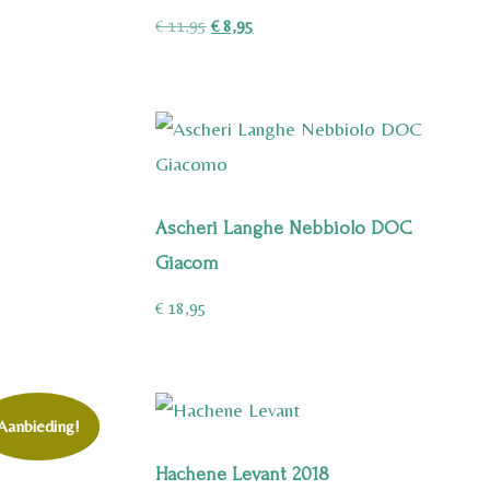
Oorspronkelijke
Huidige
€
11,95
€
8,95
prijs
prijs
was:
is:
€ 11,95.
€ 8,95.
Ascheri Langhe Nebbiolo DOC
Giacom
€
18,95
Aanbieding!
Hachene Levant 2018