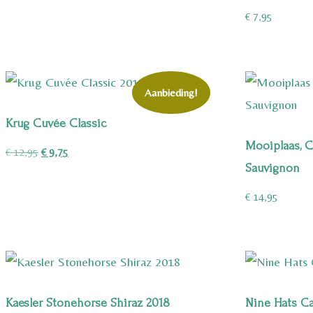
€
7,95
Aanbieding!
Krug Cuvée Classic
Mooiplaas, C
Oorspronkelijke
Huidige
€
12,95
€
9,75
Sauvignon
prijs
prijs
was:
is:
€
14,95
€ 12,95.
€ 9,75.
Kaesler Stonehorse Shiraz 2018
Nine Hats C