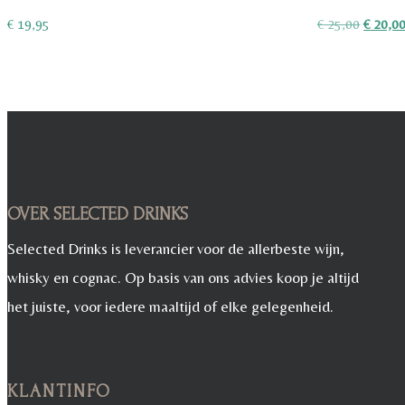
Oorspro
€
19,95
€
25,00
€
20,0
prijs
was:
€ 25,00
OVER SELECTED DRINKS
Selected Drinks is leverancier voor de allerbeste wijn,
whisky en cognac. Op basis van ons advies koop je altijd
het juiste, voor iedere maaltijd of elke gelegenheid.
KLANTINFO