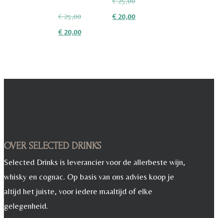
Oorspronkelijke
€
25,00
Oorspronkelijke
prijs
Huidige
€
25,00
€
20,00
prijs
Huidige
was:
prijs
€
20,00
was:
prijs
€ 25,00.
is:
€ 25,00.
is:
€ 20,00.
€ 20,00.
OVER SELECTED DRINKS
Selected Drinks is leverancier voor de allerbeste wijn,
whisky en cognac. Op basis van ons advies koop je
altijd het juiste, voor iedere maaltijd of elke
gelegenheid.