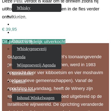
Deze Petit Verdot is klaar om te drinken zodra hij
Whisky
uitkomt en zal de komende jaren in de fles verder
Cognac
ontwikkelen.
Likeur
€
39,95
Rum & Gin
Proeverijen
Dit product is tijdelijk uitverkocht
Whiskyproeverij
Golan Heights Winery, Israël’s toonaangevende
Agenda
producent van kwaliteitswijnen, werd in 1983
Wijnproeverij Agenda
opgericht door vier kibboetsim en vier moshavim
Nieuwsbrief
(coöperatieve gemeenschappen). Vanaf de
Contact
oprichting tot vandaag, heeft de Winery zijn
Mijn account
stempel gedrukt en zijn invloed uitgebreid op de
Inhoud Winkelwagen
Israëlische wijnwereld. De oprichting veranderde