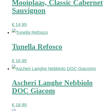
Mooiplaas, Classic Cabernet
€ 12,95.
€ 9,75.
Sauvignon
€
14,95
Tunella Refosco
€
16,95
Ascheri Langhe Nebbiolo
DOC Giacom
€
18,95