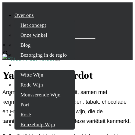
Over ons
Het concept
Zoek je product
Onze winkel
×
Blog
Bezorging in de regio
Wijnen
Yarden Petit Verdot
Witte Wijn
Rode Wijn
Aroma’s van rood en zwart fruit, samen met
Mousserende Wijn
kenmerken van bloemen, kruiden, tabak, chocolade
Port
en Frans eikenhout. Een volle wijn, die de
Rosé
tanninestructuur laat zien die deze variëteit kenmerkt.
Keuzehulp Wijn
Whisky