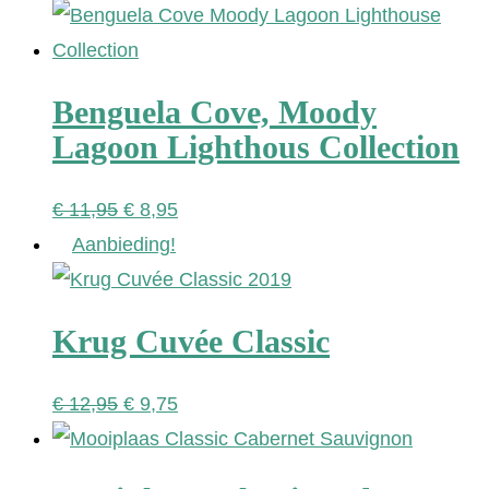
Benguela Cove, Moody
Lagoon Lighthous Collection
Oorspronkelijke
Huidige
€
11,95
€
8,95
prijs
prijs
Aanbieding!
was:
is:
€ 11,95.
€ 8,95.
Krug Cuvée Classic
Oorspronkelijke
Huidige
€
12,95
€
9,75
prijs
prijs
was:
is: