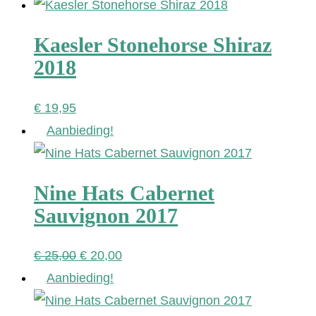
Kaesler Stonehorse Shiraz
2018
€
19,95
Aanbieding!
Nine Hats Cabernet
Sauvignon 2017
Oorspronkelijke
Huidige
€
25,00
€
20,00
prijs
prijs
Aanbieding!
was:
is: