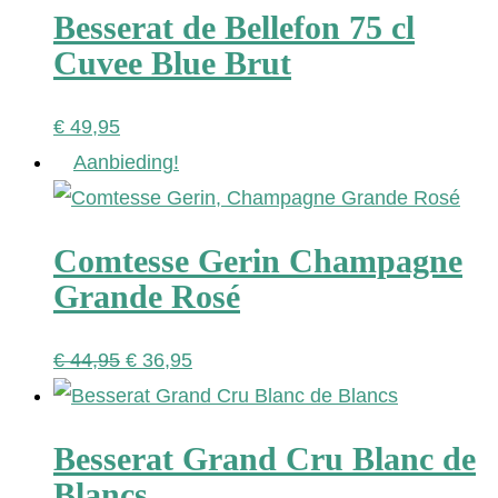
Besserat de Bellefon 75 cl
Cuvee Blue Brut
€
49,95
Aanbieding!
Comtesse Gerin Champagne
Grande Rosé
Oorspronkelijke
Huidige
€
44,95
€
36,95
prijs
prijs
was:
is:
Besserat Grand Cru Blanc de
€ 44,95.
€ 36,95.
Blancs