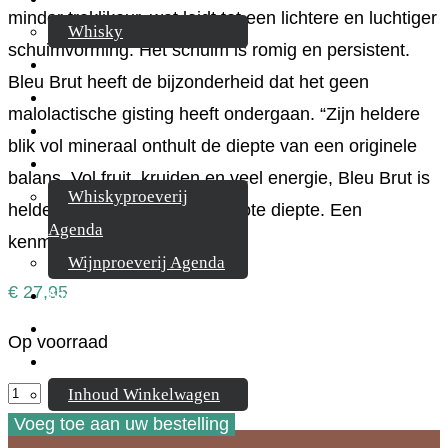
minder treklikeur, wat leidt tot een lichtere en luchtiger
Whisky
schuimvorming. Het schuim is romig en persistent.
Cognac
Bleu Brut heeft de bijzonderheid dat het geen
Likeur
malolactische gisting heeft ondergaan. “Zijn heldere
Rum & Gin
blik vol mineraal onthult de diepte van een originele
Proeverijen
balans. Vol fruit, kruiden en veel energie, Bleu Brut is
Whiskyproeverij
helder en koperachtig, van grote diepte. Een
Agenda
kenmerkende wijn.
Wijnproeverij Agenda
€
27,95
Nieuwsbrief
Contact
Op voorraad
Mijn account
Besserat
Inhoud Winkelwagen
de
Voeg toe aan uw bestelling