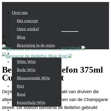
Over ons
Het concept
Zoek je product
Onze winkel
×
Blog
Bezorging in de regio
Wijnen
Witte Wijn
Besserat de Bellefon 375ml
Rode Wijn
Cuvee Blue Brut
Mousserende Wijn
Port
Deze champagne wordt gemaakt van druiven die
Rosé
alleen uit de beste dorpen komen van de Champgane
Keuzehulp Wijn
streek. De Maison Besserat de Bellefon gebruikt
Whisky