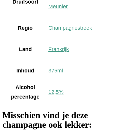
Druifsoort
Meunier
Regio
Champagnestreek
Land
Frankrijk
Inhoud
375ml
Alcohol
12,5%
percentage
Misschien vind je deze
champagne ook lekker: