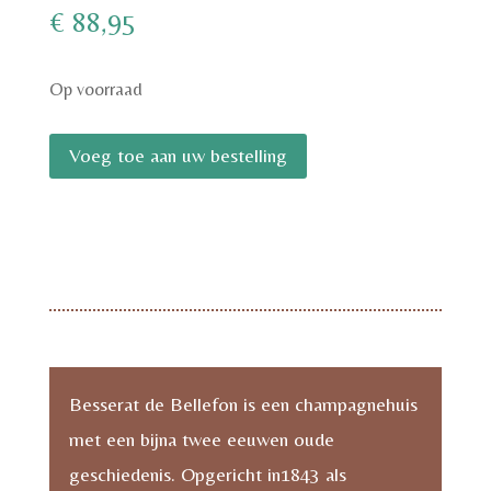
€
88,95
Op voorraad
Besserat
Voeg toe aan uw bestelling
de
Bellefon
Magnum
Cuvee
Blue
Brut
aantal
Besserat de Bellefon is een champagnehuis
met een bijna twee eeuwen oude
geschiedenis. Opgericht in1843 als