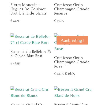
Pierre Moncuit –
Comtesse Gerin
Hugues De Coulmet
Champagne Grande
Brut, blanc de blancs
Reserve
€
44,95
€
39,95
Aanbieding!
Besserat de Bellefon 75
cl Cuvee Blue Brut
Comtesse Gerin
Champagne Grande
€
49,95
Rosé
Oorspronkelijke
Huidige
€
44,95
€
36,95
prijs
prijs
was:
is:
€ 44,95.
€ 36,95.
Besserat Grand Cru
Besserat Grand Cru