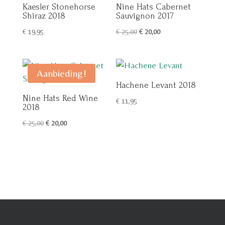
Kaesler Stonehorse
Nine Hats Cabernet
Shiraz 2018
Sauvignon 2017
Oorspronkelijke
Huidige
€
19,95
€
25,00
€
20,00
prijs
prijs
was:
is:
€ 25,00.
€ 20,00.
Aanbieding!
Hachene Levant 2018
Nine Hats Red Wine
€
11,95
2018
Oorspronkelijke
Huidige
€
25,00
€
20,00
prijs
prijs
was:
is:
€ 25,00.
€ 20,00.