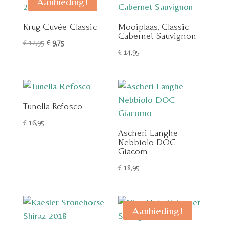
Aanbieding!
Krug Cuvée Classic
Mooiplaas, Classic
Cabernet Sauvignon
Oorspronkelijke
Huidige
€
12,95
€
9,75
€
14,95
prijs
prijs
was:
is:
€ 12,95.
€ 9,75.
Tunella Refosco
€
16,95
Ascheri Langhe
Nebbiolo DOC
Giacom
€
18,95
Aanbieding!