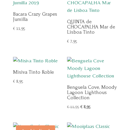
Bacara Crazy Grapes
Jumilla
QUINTA de
CHOCAPALHA Mar de
€
11,95
Lisboa Tinto
€
7,95
Misiva Tinto Roble
€
8,95
Benguela Cove, Moody
Lagoon Lighthous
Collection
Oorspronkelijke
Huidige
€
11,95
€
8,95
prijs
prijs
was:
is:
€ 11,95.
€ 8,95.