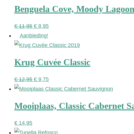
Benguela Cove, Moody Lagoon 
Oorspronkelijke
Huidige
€
11,95
€
8,95
prijs
prijs
Aanbieding!
was:
is:
€ 11,95.
€ 8,95.
Krug Cuvée Classic
Oorspronkelijke
Huidige
€
12,95
€
9,75
prijs
prijs
was:
is:
Mooiplaas, Classic Cabernet 
€ 12,95.
€ 9,75.
€
14,95