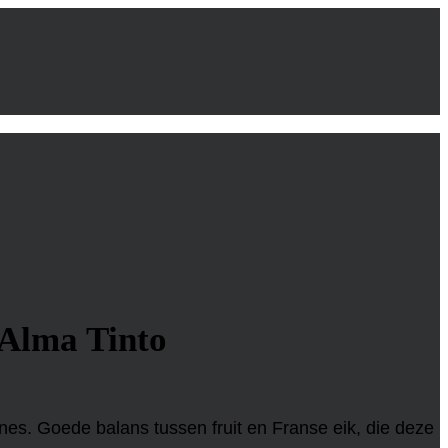
 Alma Tinto
ines. Goede balans tussen fruit en Franse eik, die deze