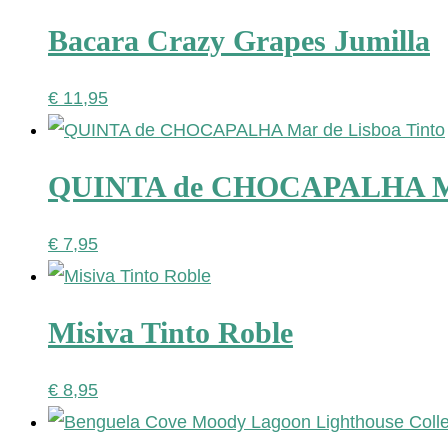
Bacara Crazy Grapes Jumilla
€
11,95
QUINTA de CHOCAPALHA Mar
€
7,95
Misiva Tinto Roble
€
8,95