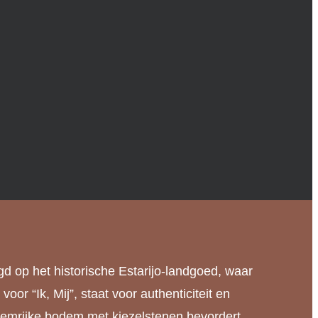
igd op het historische Estarijo-landgoed, waar
r “Ik, Mij”, staat voor authenticiteit en
leemrijke bodem met kiezelstenen bevordert