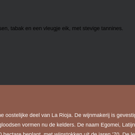
en, tabak en een vleugje eik, met stevige tannines.
ane oostelijke deel van La Rioja. De wijnmakerij is gevest
gloodsen vormen nu de kelders. De naam Egomei, Latijn voo
 hectare beplant, met wijnstokken uit de jaren ’70. De 