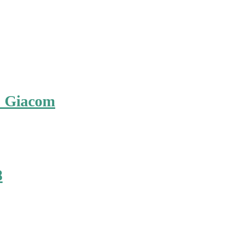
C Giacom
8