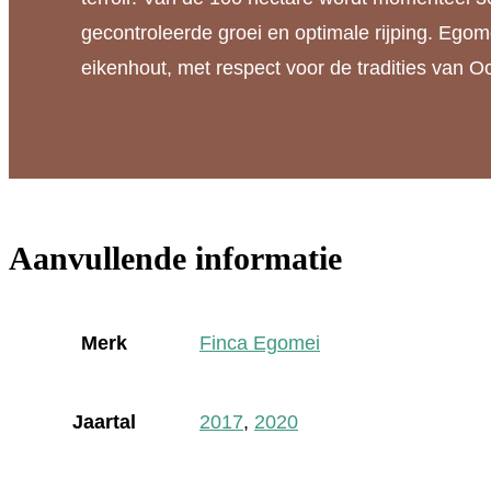
Tinto
gecontroleerde groei en optimale rijping. Egome
en
eikenhout, met respect voor de tradities van Oos
Alma
Tinto
aantal
Aanvullende informatie
Merk
Finca Egomei
Jaartal
2017
,
2020