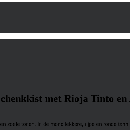
chenkkist met Rioja Tinto en
 en zoete tonen. In de mond lekkere, rijpe en ronde tann