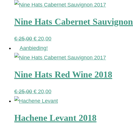
Nine Hats Cabernet Sauvignon
Oorspronkelijke
Huidige
€
25,00
€
20,00
prijs
prijs
Aanbieding!
was:
is:
€ 25,00.
€ 20,00.
Nine Hats Red Wine 2018
Oorspronkelijke
Huidige
€
25,00
€
20,00
prijs
prijs
was:
is:
Hachene Levant 2018
€ 25,00.
€ 20,00.