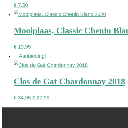
€
7,50
Mooiplaas, Classic Chenin Bla
€
13,95
Aanbieding!
Clos de Gat Chardonnay 2018
Oorspronkelijke
Huidige
€
34,95
€
27,95
prijs
prijs
was:
is:
€ 34,95.
€ 27,95.