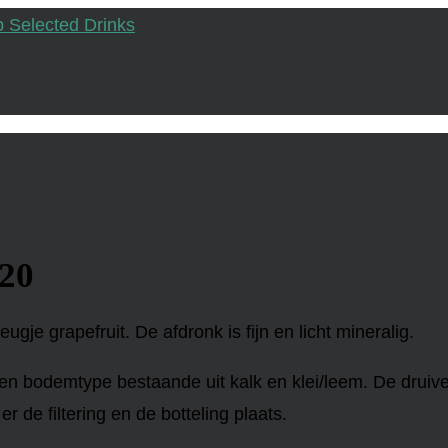
020
leugje grapefruit. De afdronk is fijn en licht mineralig.
en bodemtype bestaande uit kalk en klei/leem. De druiv
er de filtering en de botteling plaats.