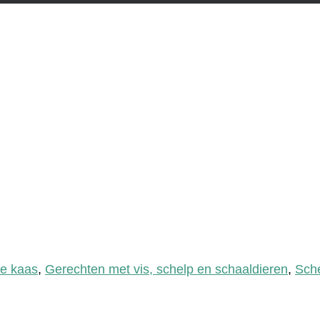
de kaas
,
Gerechten met vis, schelp en schaaldieren
,
Sche