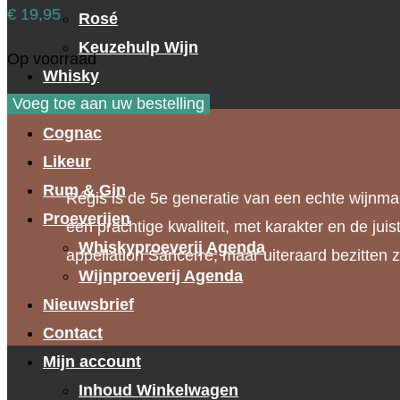
€
19,95
Rosé
Keuzehulp Wijn
Op voorraad
Whisky
Regis
Voeg toe aan uw bestelling
Whisky
Jouan
Cognac
Pouilly
Likeur
Fumé
Rum & Gin
Régis is de 5e generatie van een echte wijnmak
2020
Proeverijen
een prachtige kwaliteit, met karakter en de jui
aantal
Whiskyproeverij Agenda
appellation Sancerre, maar uiteraard bezitten 
Wijnproeverij Agenda
Nieuwsbrief
Contact
Mijn account
Inhoud Winkelwagen