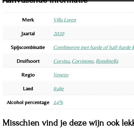
Merk
Villa Loren
Jaartal
2020
Spijscombinatie
Combineren met harde of half-harde 
Druifsoort
Corvina
,
Corvinone
,
Rondinella
Regio
Veneto
Land
Italie
Alcohol percentage
14%
Misschien vind je deze wijn ook lek