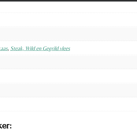
kaas
,
Steak, Wild en Gegrild vlees
ker: