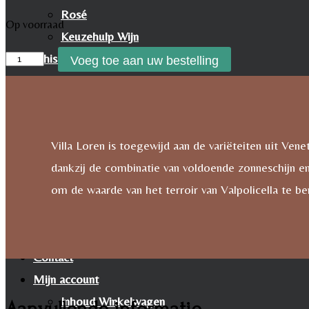
Rosé
Op voorraad
Keuzehulp Wijn
Villa
Whisky
Voeg toe aan uw bestelling
Loren
Whisky
Valpolicella
Cognac
DOC
Likeur
Villa Loren is toegewijd aan de variëteiten uit Ve
Ripasso
Rum & Gin
dankzij de combinatie van voldoende zonneschijn en 
aantal
Proeverijen
om de waarde van het terroir van Valpolicella te
Whiskyproeverij Agenda
Wijnproeverij Agenda
Nieuwsbrief
Contact
Mijn account
Inhoud Winkelwagen
Aanvullende informatie