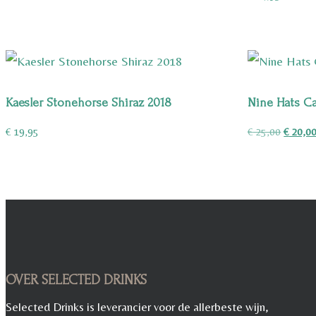
€ 12,95.
€ 9,75.
Kaesler Stonehorse Shiraz 2018
Nine Hats C
Oorspro
€
19,95
€
25,00
€
20,0
prijs
was:
€ 25,00
OVER SELECTED DRINKS
Selected Drinks is leverancier voor de allerbeste wijn,