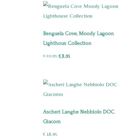
Benguela Cove, Moody Lagoon
Lighthous Collection
Oorspronkelijke
Huidige
€
11,95
€
8,95
prijs
prijs
was:
is:
€ 11,95.
€ 8,95.
Ascheri Langhe Nebbiolo DOC
Giacom
€
18,95