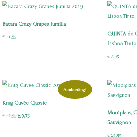
Bacara Crazy Grapes Jumilla
QUINTA de 
€
11,95
Lisboa Tinto
€
7,95
Aanbieding!
Krug Cuvée Classic
Mooiplaas, C
Oorspronkelijke
Huidige
€
12,95
€
9,75
Sauvignon
prijs
prijs
was:
is:
€
14,95