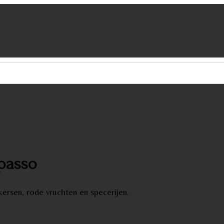
ipasso
ersen, rode vruchten en specerijen.