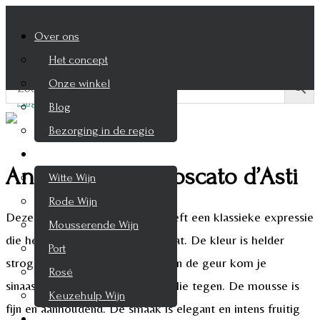
Over ons
Het concept
Onze winkel
Blog
Bezorging in de regio
Wijnen
Angelo Negro Moscato d’Asti
Witte Wijn
Rode Wijn
Deze Moscato d’Asti DOCG heeft een klassieke expressie
Mousserende Wijn
die herkenbaar is voor de muscaat. De kleur is helder
Port
strogeel met groene reflecties. In de geur kom je
Rosé
sinaasappelbloesem, perzik en salie tegen. De mousse is
Keuzehulp Wijn
fijn en aanhoudend. De smaak is elegant en intens fruitig
Whisky