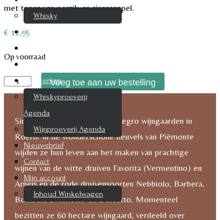
met tonen van perzik en sinaasappel.
Whisky
€
12,95
Cognac
Likeur
Op voorraad
Rum & Gin
Angelo
Proeverijen
Voeg toe aan uw bestelling
Negro
Whiskyproeverij
Moscato
Agenda
Sinds 1670 heeft de familie Negro wijngaarden in
d'Asti
Wijnproeverij Agenda
Roero. In de wonderschone heuvels van Piëmonte
aantal
Nieuwsbrief
wijden ze hun leven aan het maken van prachtige
Contact
wijnen van de witte druiven Favorita (Vermentino) en
Mijn account
Arneis en de rode druivensoorten Nebbiolo, Barbera,
Inhoud Winkelwagen
Bonarda, Brachetto en Dolcetto. Momenteel
bezitten ze 60 hectare wijngaard, verdeeld over