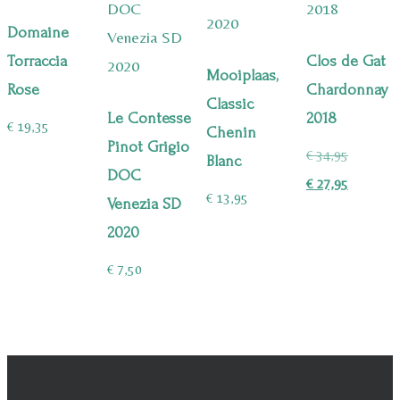
Domaine
Torraccia
Clos de Gat
Mooiplaas,
Rose
Chardonnay
Classic
Le Contesse
2018
€
19,35
Chenin
Pinot Grigio
Oorspron
€
34,95
Blanc
DOC
prijs
Huidige
€
27,95
€
13,95
Venezia SD
was:
prijs
2020
€ 34,95.
is:
€ 27,95.
€
7,50