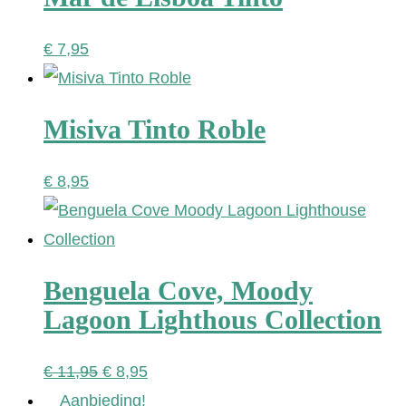
€
7,95
Misiva Tinto Roble
€
8,95
Benguela Cove, Moody
Lagoon Lighthous Collection
Oorspronkelijke
Huidige
€
11,95
€
8,95
prijs
prijs
Aanbieding!