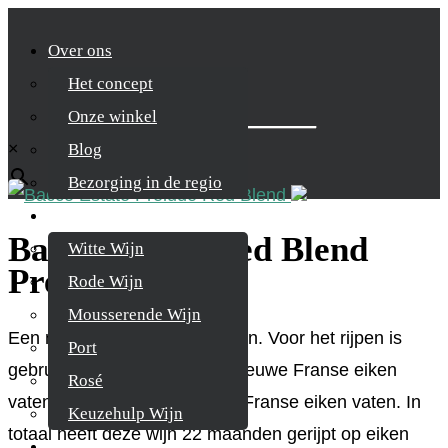
Over ons
Het concept
Zoek je product
Onze winkel
×
Blog
Bezorging in de regio
Wijnen
Bacco Estate Red Blend
Witte Wijn
Prelude
Rode Wijn
Mousserende Wijn
Een mooie maar complexe wijn. Voor het rijpen is
Port
gebruik gemaakt van zowel nieuwe Franse eiken
Rosé
vaten als in 2e en 3e gebruik Franse eiken vaten. In
Keuzehulp Wijn
totaal heeft deze wijn 22 maanden gerijpt op eiken
Whisky