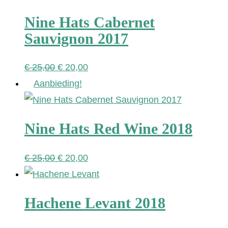
Nine Hats Cabernet
Sauvignon 2017
Oorspronkelijke
Huidige
€
25,00
€
20,00
prijs
prijs
Aanbieding!
was:
is:
€ 25,00.
€ 20,00.
Nine Hats Red Wine 2018
Oorspronkelijke
Huidige
€
25,00
€
20,00
prijs
prijs
was:
is:
Hachene Levant 2018
€ 25,00.
€ 20,00.