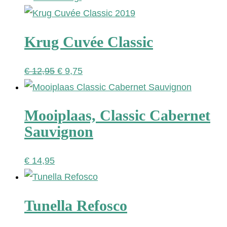
was:
is:
€ 11,95.
€ 8,95.
Krug Cuvée Classic
Oorspronkelijke
Huidige
€
12,95
€
9,75
prijs
prijs
was:
is:
Mooiplaas, Classic Cabernet
€ 12,95.
€ 9,75.
Sauvignon
€
14,95
Tunella Refosco