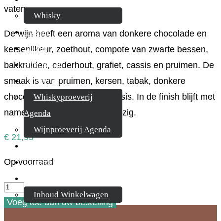
vaten.
Whisky
Cognac
De wijn heeft een aroma van donkere chocolade en
Likeur
kersenlikeur, zoethout, compote van zwarte bessen,
Rum & Gin
bakkruiden, cederhout, grafiet, cassis en pruimen. De
smaak is van pruimen, kersen, tabak, donkere
Proeverijen
chocolade, zwarte bes en cassis. In de finish blijft met
Whiskyproeverij
name de kersensmaak aanwezig.
Agenda
Wijnproeverij Agenda
€
21,95
Nieuwsbrief
Op voorraad
Contact
Mijn account
Bacco
Inhoud Winkelwagen
Estate
Voeg toe aan uw bestelling
Red