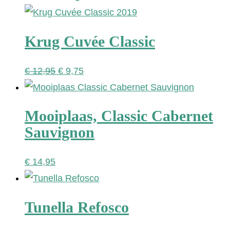
was:
is:
€ 11,95.
€ 8,95.
Krug Cuvée Classic
Oorspronkelijke
Huidige
€
12,95
€
9,75
prijs
prijs
was:
is:
Mooiplaas, Classic Cabernet
€ 12,95.
€ 9,75.
Sauvignon
€
14,95
Tunella Refosco