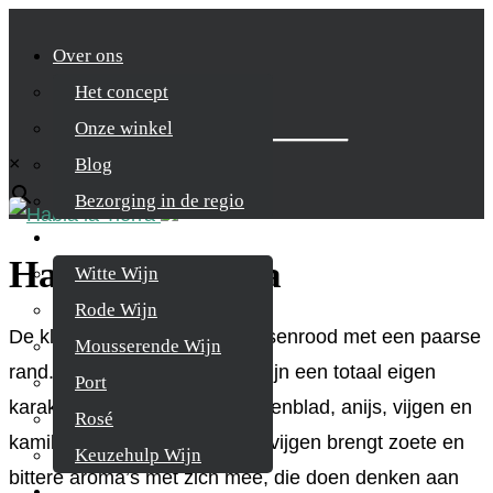
Over ons
Het concept
Zoek je product
Onze winkel
×
Blog
Bezorging in de regio
Wijnen
Habla La Tierra
Witte Wijn
Rode Wijn
De kleur is intens granaat/kersenrood met een paarse
Mousserende Wijn
rand. In de neus heeft deze wijn een totaal eigen
Port
karakter, met tonen van tomatenblad, anijs, vijgen en
Rosé
kamillebloesem. De geur van vijgen brengt zoete en
Keuzehulp Wijn
bittere aroma’s met zich mee, die doen denken aan
Whisky