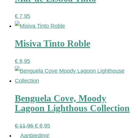
€
7,95
Misiva Tinto Roble
€
8,95
Benguela Cove, Moody
Lagoon Lighthous Collection
Oorspronkelijke
Huidige
€
11,95
€
8,95
prijs
prijs
Aanbieding!