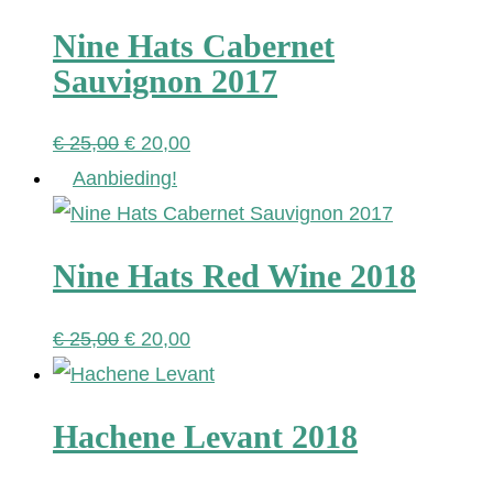
Nine Hats Cabernet
Sauvignon 2017
Oorspronkelijke
Huidige
€
25,00
€
20,00
prijs
prijs
Aanbieding!
was:
is:
€ 25,00.
€ 20,00.
Nine Hats Red Wine 2018
Oorspronkelijke
Huidige
€
25,00
€
20,00
prijs
prijs
was:
is:
Hachene Levant 2018
€ 25,00.
€ 20,00.