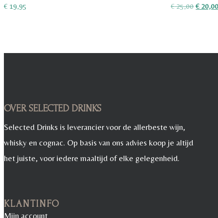
Oorspro
€
19,95
€
25,00
€
20,0
prijs
was:
€ 25,00
OVER SELECTED DRINKS
Selected Drinks is leverancier voor de allerbeste wijn,
whisky en cognac. Op basis van ons advies koop je altijd
het juiste, voor iedere maaltijd of elke gelegenheid.
KLANTINFO
Mijn account