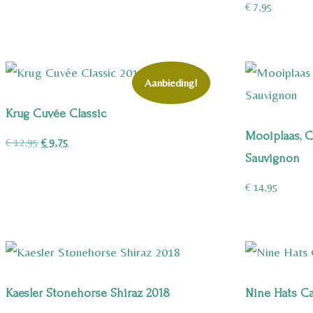
€
7,95
Aanbieding!
Krug Cuvée Classic
Mooiplaas, C
Oorspronkelijke
Huidige
€
12,95
€
9,75
Sauvignon
prijs
prijs
was:
is:
€
14,95
€ 12,95.
€ 9,75.
Kaesler Stonehorse Shiraz 2018
Nine Hats C