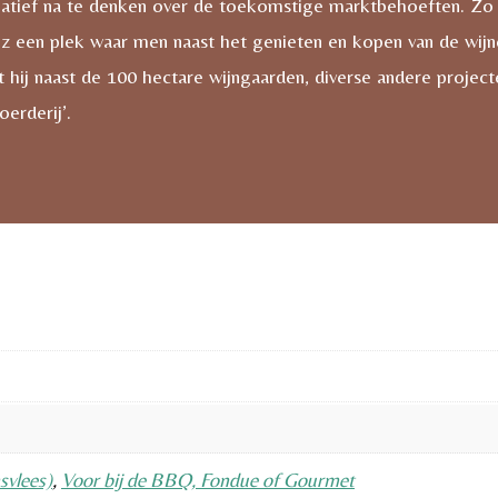
eatief na te denken over de toekomstige marktbehoeften. Zo op
z een plek waar men naast het genieten en kopen van de wijnen
 hij naast de 100 hectare wijngaarden, diverse andere project
erderij’.
svlees)
,
Voor bij de BBQ, Fondue of Gourmet