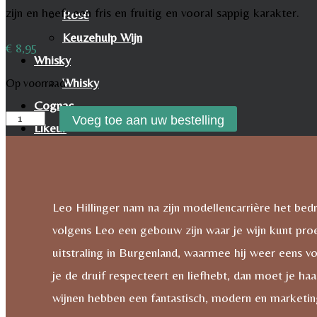
zijn en heeft een fris en fruitig en vooral sappig karakter.
Rosé
Keuzehulp Wijn
€
8,95
Whisky
Whisky
Op voorraad
Cognac
Hillinger
Voeg toe aan uw bestelling
Likeur
Zweigelt
Rum & Gin
Easy
Proeverijen
aantal
Whiskyproeverij Agenda
Leo Hillinger nam na zijn modellencarrière het bed
Wijnproeverij Agenda
volgens Leo een gebouw zijn waar je wijn kunt pro
Nieuwsbrief
uitstraling in Burgenland, waarmee hij weer eens vo
Contact
je de druif respecteert en liefhebt, dan moet je ha
Mijn account
wijnen hebben een fantastisch, modern en marketing 
Inhoud Winkelwagen