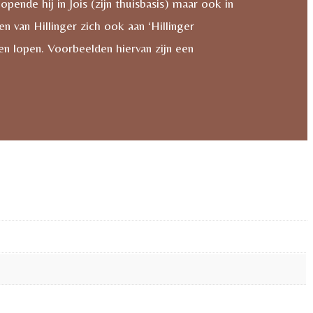
ende hij in Jois (zijn thuisbasis) maar ook in
 van Hillinger zich ook aan ‘Hillinger
en lopen. Voorbeelden hiervan zijn een