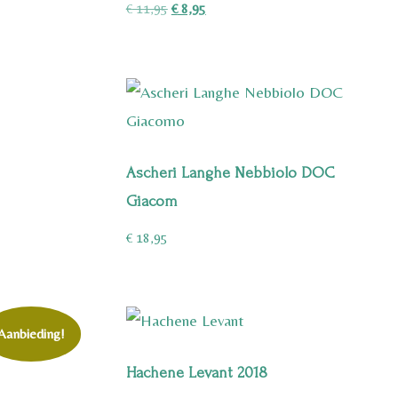
Oorspronkelijke
Huidige
€
11,95
€
8,95
prijs
prijs
was:
is:
€ 11,95.
€ 8,95.
Ascheri Langhe Nebbiolo DOC
Giacom
€
18,95
Aanbieding!
Hachene Levant 2018