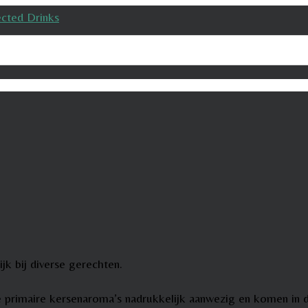
jk bij diverse gerechten.
de primaire kersenaroma’s nadrukkelijk aanwezig en komen in d