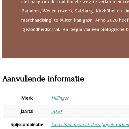
niet bang om de traditionele weg te verlaten en cr
Parndorf, Wenen (twee), Salzburg, Kitzbühel en Lin
merchandising’ te buiten kan gaan. Anno 2020 heeft
‘gezondheidsdrank’ en ‘begin van een biologische bo
Aanvullende informatie
Merk
Hillinger
Jaartal
2020
Spijscombinatie
Gerechten met wit vlees (kip & varken