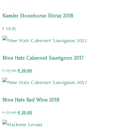
Kaesler Stonehorse Shiraz 2018
€
19,95
Nine Hats Cabernet Sauvignon 2017
Oorspronkelijke
Huidige
€
25,00
€
20,00
prijs
prijs
was:
is:
€ 25,00.
€ 20,00.
Nine Hats Red Wine 2018
Oorspronkelijke
Huidige
€
25,00
€
20,00
prijs
prijs
was:
is: