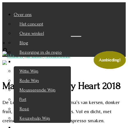
Over ons
Het concept
Zoek je product
Onze winkel
×
Blog
Bezorging in de regio
Aanbieding!
Aanbieding!
Aanbieding!
Wijnen
Witte Wijn
Rode Wijn
Mark Ryan Lonely Heart 2018
Mousserende Wijn
Port
De Lonely Heart 2018 geeft aroma’s van kersen, donker
Rosé
fruit, en gerookt vlees op de neus. Vol en dicht, met
Keuzehulp Wijn
creme de cassis, bosbessen, en espresso smaken.
Whisky