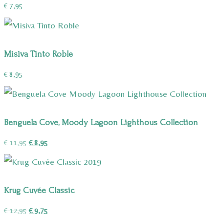
€
7,95
Misiva Tinto Roble
€
8,95
Benguela Cove, Moody Lagoon Lighthous Collection
Oorspronkelijke
Huidige
€
11,95
€
8,95
prijs
prijs
was:
is:
€ 11,95.
€ 8,95.
Krug Cuvée Classic
Oorspronkelijke
Huidige
€
12,95
€
9,75