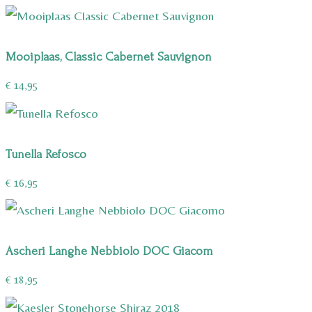
prijs
prijs
was:
is:
€ 12,95.
€ 9,75.
Mooiplaas, Classic Cabernet Sauvignon
€
14,95
Tunella Refosco
€
16,95
Ascheri Langhe Nebbiolo DOC Giacom
€
18,95