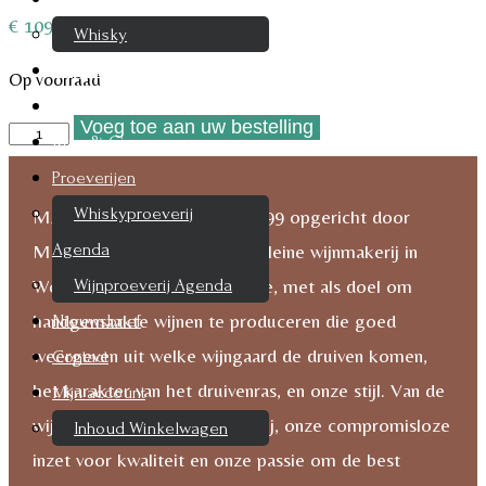
€
109,95
Whisky
Cognac
Op voorraad
Likeur
Voeg toe aan uw bestelling
Mark
Rum & Gin
Ryan
Proeverijen
Lonely
Whiskyproeverij
MARK RYAN WINERY, in 1999 opgericht door
Heart
Agenda
Mark Ryan McNeilly, is een kleine wijnmakerij in
2018
Wijnproeverij Agenda
Woodinville, Washington State, met als doel om
aantal
handgemaakte wijnen te produceren die goed
Nieuwsbrief
weergeven uit welke wijngaard de druiven komen,
Contact
het karakter van het druivenras, en onze stijl. Van de
Mijn account
wijngaarden tot de wijnmakerij, onze compromisloze
Inhoud Winkelwagen
inzet voor kwaliteit en onze passie om de best