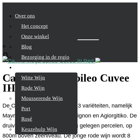
Over ons
Het concept
Zoek je product
Onze winkel
×
Blog
Bezorging in de regio
Wijnen
Cavino Mega Spileo Cuvee
Witte Wijn
III Red
Rode Wijn
Mousserende Wijn
De Cuvee III is een blend van 3 variëteiten, namelijk
Port
Mavrodaphne, Cabernet Sauvignon en Agiorgitiko. De
Rosé
druiven zijn afkomstig uit hoog gelegen percelen, op
Keuzehulp Wijn
800m boven zeeniveau. De jonge rode wijn wordt 8
Whisky