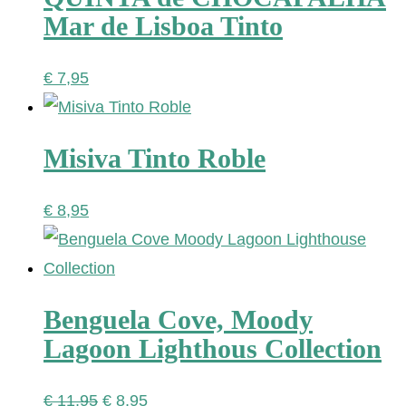
Mar de Lisboa Tinto
€
7,95
Misiva Tinto Roble
€
8,95
Benguela Cove, Moody
Lagoon Lighthous Collection
Oorspronkelijke
Huidige
€
11,95
€
8,95