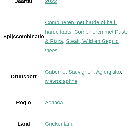
Jaartal
2022
Combineren met harde of half-
harde kaas
,
Combineren met Pasta
Spijscombinatie
& Pizza
,
Steak, Wild en Gegrild
vlees
Cabernet Sauvignon
,
Agiorgitiko
,
Druifsoort
Mavrodaphne
Regio
Achaea
Land
Griekenland