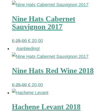
Nine Hats Cabernet
Sauvignon 2017
Oorspronkelijke
Huidige
€
25,00
€
20,00
prijs
prijs
Aanbieding!
was:
is:
€ 25,00.
€ 20,00.
Nine Hats Red Wine 2018
Oorspronkelijke
Huidige
€
25,00
€
20,00
prijs
prijs
was:
is:
Hachene Levant 2018
€ 25,00.
€ 20,00.