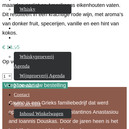
maanden gerijpt op Amerikaans eikenhouten vaten.
Whisky
Dit resulteert in een krachtige rode wijn, met aroma’s
Cognac
van donker fruit, specerijen, vanille en een hint van
Likeur
kokos.
Rum & Gin
€
13,95
Proeverijen
Whiskyproeverij
Op voorraad
Agenda
Cavino
Wijnproeverij Agenda
Mega
Voeg toe aan uw bestelling
Nieuwsbrief
Spileo
Contact
Cavino is een Grieks familiebedrijf dat werd
Cuvee
Mijn account
opgericht in 1958 door Konstantinos Anastasiou
III
Inhoud Winkelwagen
and Ioannis Douskas. Door de jaren heen is het
Red