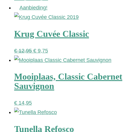
prijs
prijs
Aanbieding!
was:
is:
€ 11,95.
€ 8,95.
Krug Cuvée Classic
Oorspronkelijke
Huidige
€
12,95
€
9,75
prijs
prijs
was:
is:
Mooiplaas, Classic Cabernet
€ 12,95.
€ 9,75.
Sauvignon
€
14,95
Tunella Refosco